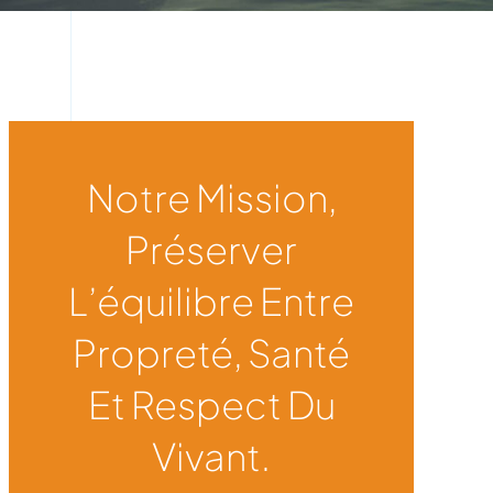
Notre Mission,
Préserver
L’équilibre Entre
Propreté, Santé
Et Respect Du
Vivant.