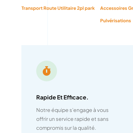
choisies
choisies
Accessoires Groupe
2pl park
Transport route
sur
sur
la
la
Pulvérisations
page
page
du
du
produit
produit
Rapide Et Efficace.
Notre équipe s’engage à vous
offrir un service rapide et sans
compromis sur la qualité.