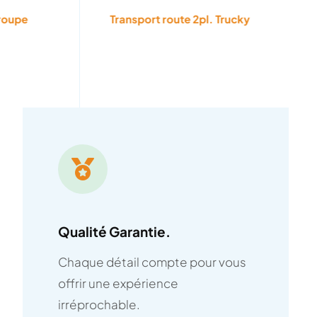
choisies
choisies
Acc
 2pl. Trucky
Transport Route Utilitaire 2pl park
sur
sur
la
la
Pul
page
page
du
du
produit
produit
Qualité Garantie.
Chaque détail compte pour vous
offrir une expérience
irréprochable.