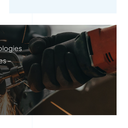
ologies
es –