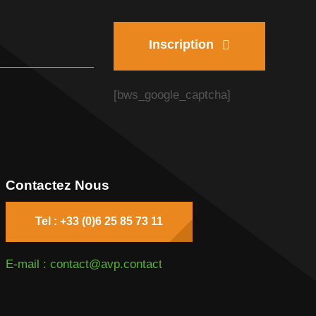
Inscription
[bws_google_captcha]
Contactez Nous
Tel : +33 (0)6 25 85 73 11
E-mail : contact@avp.contact