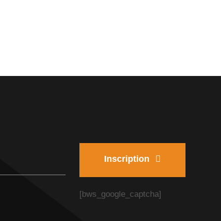
Inscription
[bws_google_captcha]